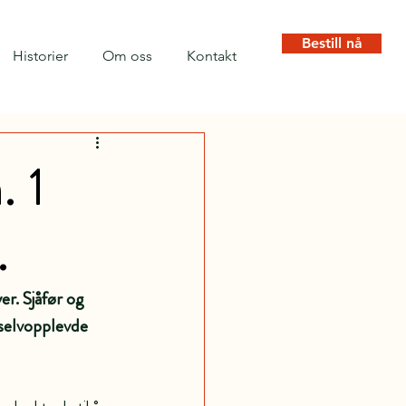
Bestill nå
Historier
Om oss
Kontakt
. 1
.
r. Sjåfør og 
selvopplevde 