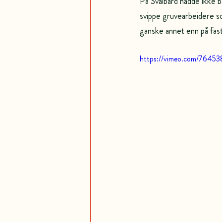
På Svalbard hadde ikke b
svippe gruvearbeidere so
ganske annet enn på fast
https://vimeo.com/76453