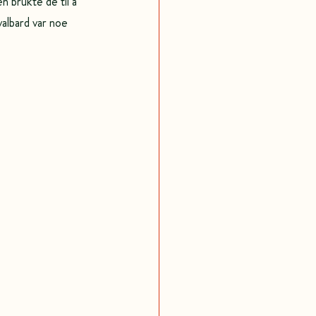
 brukte de til å 
albard var noe 