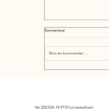
Kommentarer
Skriv en kommentar …
«Helge Jordal satt oppi kibben. Vi
andre hang under».
Vei 222.03A, N-9170 Longyearbyen