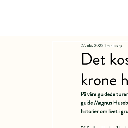
27. okt. 2022
1 min lesing
Det kos
krone hv
På våre guidede turer
guide Magnus Huseby 
historier om livet i