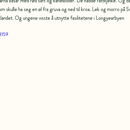
arna basar med rød saft og kanelboller. De hadde rattkjelke. Og den
m skulle ha seg en øl fra gruva og ned til kroa. Lek og morro på Sv
landet. Og ungene visste å utnytte fasilitetene i Longyearbyen
8159