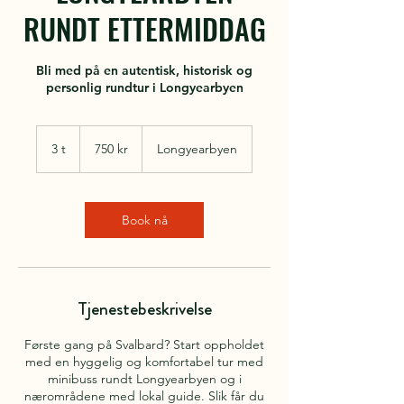
RUNDT ETTERMIDDAG
Bli med på en autentisk, historisk og
personlig rundtur i Longyearbyen
750
norske
3 t
3
750 kr
Longyearbyen
kroner
t
Book nå
Tjenestebeskrivelse
Første gang på Svalbard? Start oppholdet
med en hyggelig og komfortabel tur med
minibuss rundt Longyearbyen og i
nærområdene med lokal guide. Slik får du